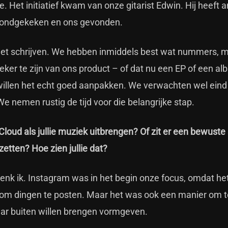
. Het initiatief kwam van onze gitarist Edwin. Hij heeft 
t rondgekeken en ons gevonden.
met schrijven. We hebben inmiddels best wat nummers, 
eker te zijn van ons product – of dat nu een EP of een a
llen het echt goed aanpakken. We verwachten wel eind d
We nemen rustig de tijd voor die belangrijke stap.
ud als jullie muziek uitbrengen? Of zit er een bewuste 
etten? Hoe zien jullie dat?
denk ik. Instagram was in het begin onze focus, omdat he
en om dingen te posten. Maar het was ook een manier om t
aar buiten willen brengen vormgeven.