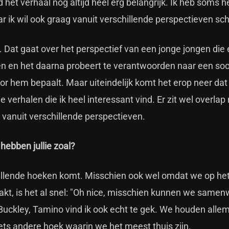
d het verhaal nog altijd heel erg belangrijk. Ik heb soms h
ar ik wil ook graag vanuit verschillende perspectieven sch
Dat gaat over het perspectief van een jonge jongen die 
igen en het daarna probeert te verantwoorden naar een soo
oor hem bepaalt. Maar uiteindelijk komt het erop neer dat h
 verhalen die ik heel interessant vind. Er zit wel overlap
k vanuit verschillende perspectieven.
hebben jullie zoal?
schillende hoeken komt. Misschien ook wel omdat we op he
kt, is het al snel: "Oh nice, misschien kunnen we samen
 Buckley, Tamino vind ik ook echt te gek. We houden alle
ts andere hoek waarin we het meest thuis zijn.