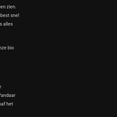
ten zien.
best snel
s alles
nze bio
e
Vandaar
naf het