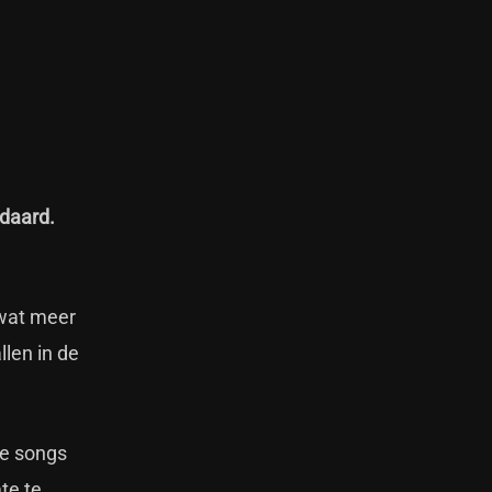
ndaard.
 wat meer
llen in de
ze songs
te te