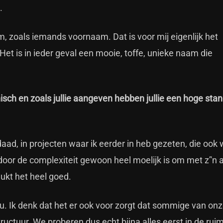
.
, zoals iemands voornaam. Dat is voor mij eigenlijk het
Het is in ieder geval een mooie, toffe, unieke naam die
isch en zoals jullie aangeven hebben jullie een hoge sta
rdaad, in projecten waar ik eerder in heb gezeten, die ook
door de complexiteit gewoon heel moelijk is om met z’'n a
 lukt het heel goed.
 nu. Ik denk dat het er ook voor zorgt dat sommige van on
uctuur. We proberen dus echt bijna alles eerst in de ruim