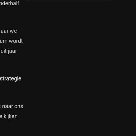
anderhalf
maar we
lbum wordt
it jaar
strategie
t naar ons
e kijken