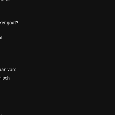
ker gaat?
bt
aan van:
nisch