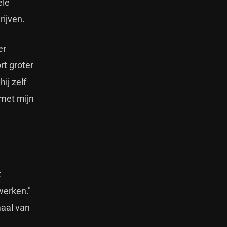
ele
rijven.
er
rt groter
ij zelf
 met mijn
t
werken."
maal van