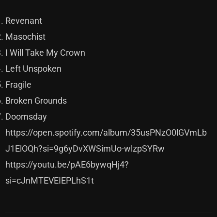
Revenant
Masochist
I Will Take My Crown
Left Unspoken
Fragile
Broken Grounds
Doomsday
https://open.spotify.com/album/35usPNzO0lGVmLb
J1ElOQh?si=9g6yDvXWSimUo-wlzpSYRw
https://youtu.be/pAE6bywqHj4?
si=cJnMTEVEIEPLhS1t