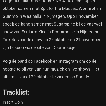
Wil je hun album live horen? De band speelt op 24
oktober samen met Spit for the Masses, Wormrot en
Gummo in Waalhalla in Nijmegen. Op 21 november
speelt de band samen met Sugarspine bij de vaarwel
show van For I Am King in Doornroosje in Nijmegen.
Tickets voor de show op
24 oktober
en
21 november
zijn te koop via de site van Doornroosje
Volg de band op
Facebook
en
Instagram
om op de
hoogte te blijven van hun muziek en live shows. Het
album is vanaf 20 oktober te vinden op
Spotify
.
Tracklist:
Insert Coin