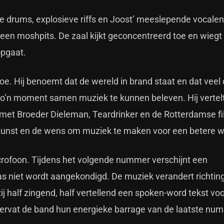
ende drums, explosieve riffs en Joost’ meeslepende vocale
 geen moshpits. De zaal kijkt geconcentreerd toe en wiegt
opgaat.
e. Hij benoemt dat de wereld in brand staat en dat veel
op zo’n moment samen muziek te kunnen beleven. Hij vertel
met Broeder Dieleman, Teardrinker en de Rotterdamse fi
e, kunst en de wens om muziek te maken voor een betere w
crofoon. Tijdens het volgende nummer verschijnt een
s niet wordt aangekondigd. De muziek verandert richtin
ij half zingend, half vertellend een spoken-word tekst vo
hervat de band hun energieke barrage van de laatste nu