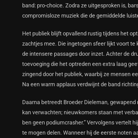
band: pro-choice. Zodra ze uitgesproken is, bar
compromisloze muziek die de gemiddelde luiste
Het publiek blijft opvallend rustig tijdens het o
zachtjes mee. Die ingetogen sfeer lijkt voort 
de intensere passages door inzet. Achter de d
toevoeging die het optreden een extra laag geef
zingend door het publiek, waarbij ze mensen een
Na een warm applaus verdwijnt de band richtin
Daarna betreedt Broeder Dieleman, gewapend me
kan verwachten; nieuwkomers staan met verbazing
ben geen podiumcrasher.” Vervolgens vertelt hi
te mogen delen. Wanneer hij de eerste noten a