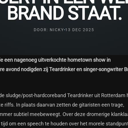
BRAND STAAT.
DOOR: NICKY
13 DEC 2025
rde een nagenoeg uitverkochte hometown show in
ere avond nodigden zij Teardrinker en singer-songwriter 
de sludge/post-hardcoreband Teardrinker uit Rotterdam 
 riffs. In plaats daarvan zetten de gitaristen een trage,
ummer subtiel meebeweegt. Over deze dromerige klankl
ijd om een speech te houden over het morele standpun