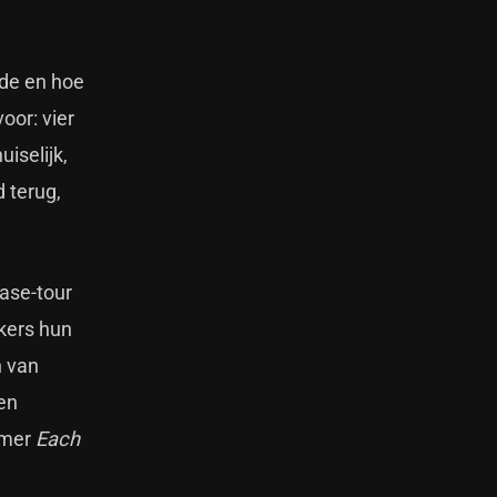
dde en hoe
oor: vier
iselijk,
 terug,
ease-tour
ekers hun
n van
en
mmer
Each