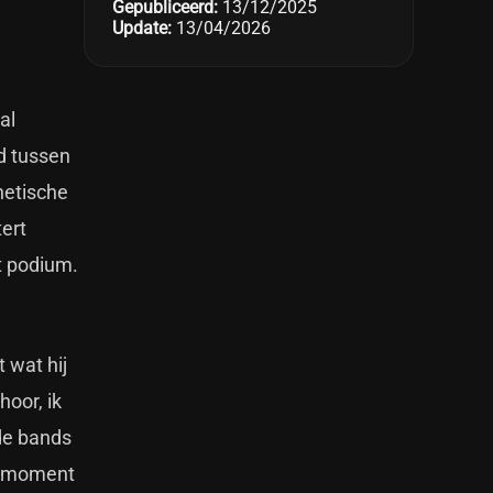
Gepubliceerd:
13/12/2025
Update:
13/04/2026
al
d tussen
hetische
ert
t podium.
 wat hij
oor, ik
nde bands
en moment