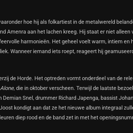
aronder hoe hij als folkartiest in de metalwereld belan
d Amenra aan het lachen kreeg. Hij staat er niet alleen v
ervolle harmonieën. Het geheel voelt warm, intiem en hu
liek. Wanneer iemand iets roept, reageert hij geamuseerd
Terzij de Horde. Het optreden vormt onderdeel van de rel
 Alone
, die in oktober verscheen. Terwijl de laatste bezo
en Demian Snel, drummer Richard Japenga, bassist Joha
Joost kondigt aan dat ze het nieuwe album integraal zull
kleuren diep rood en de band zet in met het openingsnu