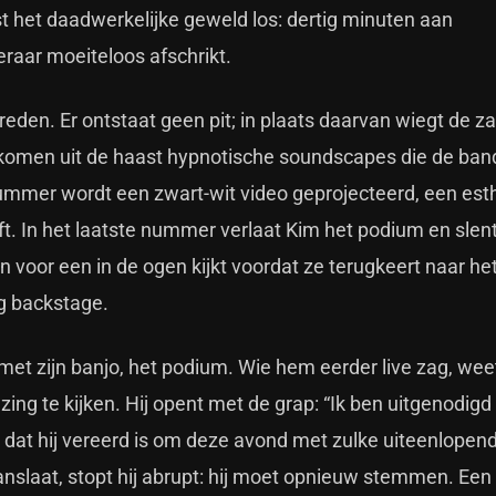
st het daadwerkelijke geweld los: dertig minuten aan
raar moeiteloos afschrikt.
ptreden. Er ontstaat geen pit; in plaats daarvan wiegt de za
te komen uit de haast hypnotische soundscapes die de ban
rummer wordt een zwart-wit video geprojecteerd, een est
t. In het laatste nummer verlaat Kim het podium en slent
 voor een in de ogen kijkt voordat ze terugkeert naar he
g backstage.
t zijn banjo, het podium. Wie hem eerder live zag, weet
 te kijken. Hij opent met de grap: “Ik ben uitgenodigd h
j dat hij vereerd is om deze avond met zulke uiteenlope
anslaat, stopt hij abrupt: hij moet opnieuw stemmen. E