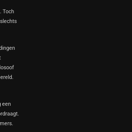
n. Toch
 slechts
 dingen
t
losoof
ereld.
g een
ordraagt.
mmers.