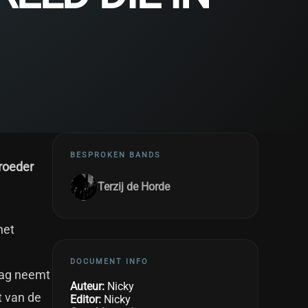
BESPROKEN BANDS
Broeder
Terzij de Horde
het
DOCUMENT INFO
aag neemt
Auteur:
Nicky
t van de
Editor:
Nicky