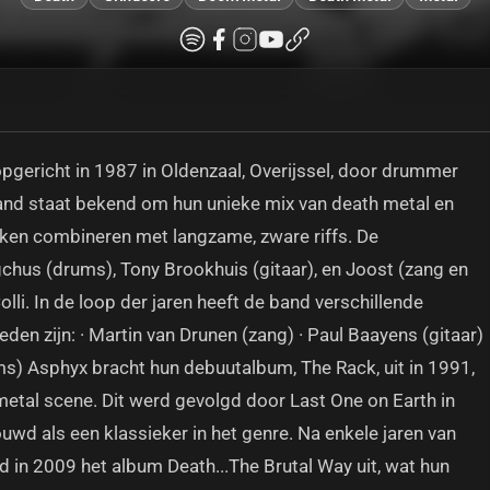
gericht in 1987 in Oldenzaal, Overijssel, door drummer
and staat bekend om hun unieke mix van death metal en
kken combineren met langzame, zware riffs. De
chus (drums), Tony Brookhuis (gitaar), en Joost (zang en
olli. In de loop der jaren heeft de band verschillende
den zijn: · Martin van Drunen (zang) · Paul Baayens (gitaar)
ums) Asphyx bracht hun debuutalbum, The Rack, uit in 1991,
metal scene. Dit werd gevolgd door Last One on Earth in
d als een klassieker in het genre. Na enkele jaren van
d in 2009 het album Death...The Brutal Way uit, wat hun