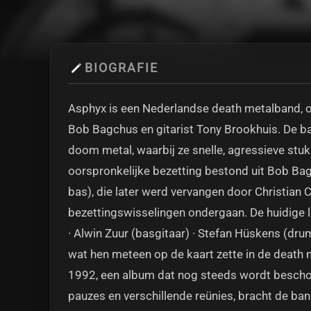
BIOGRAFIE
Asphyx is een Nederlandse death metalband, op
Bob Bagchus en gitarist Tony Brookhuis. De b
doom metal, waarbij ze snelle, agressieve stu
oorspronkelijke bezetting bestond uit Bob Bag
bas), die later werd vervangen door Christian C
bezettingswisselingen ondergaan. De huidige le
· Alwin Zuur (basgitaar) · Stefan Hüskens (dr
wat hen meteen op de kaart zette in de death 
1992, een album dat nog steeds wordt beschouw
pauzes en verschillende reünies, bracht de ban