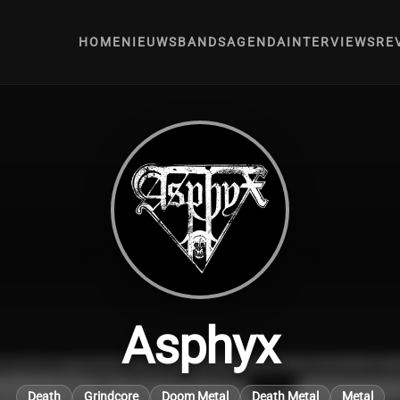
HOME
NIEUWS
BANDS
AGENDA
INTERVIEWS
RE
Asphyx
Death
Grindcore
Doom Metal
Death Metal
Metal