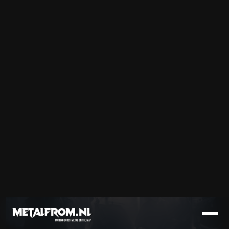
An Interview With: Even if We
Lose
Read More
NEWS
Bekijk Artikel
02 Aug 2026