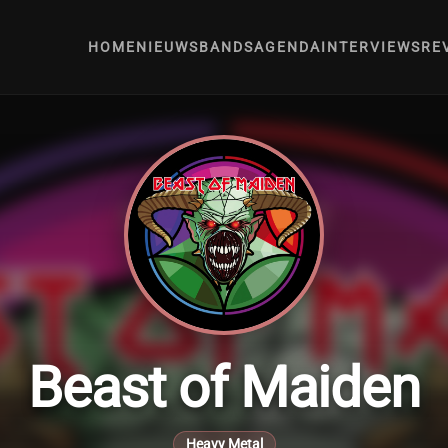
HOME
NIEUWS
BANDS
AGENDA
INTERVIEWS
RE
Beast of Maiden
Heavy Metal