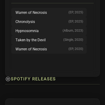
gerenommeerde zalen als Patronaat, Iduna en
de Brabanthallen, en shows naast grootheden
Warren of Necrosis
(EP, 2025)
als Baest, Vader, Exhorder en Pestilence.
Chronolysis
(EP, 2025)
Waar Hypnosomnia en Chronolysis de
Hypnosomnia
(Album, 2023)
tactieken en technieken van de entiteit Black
Taken by the Devil
(Single, 2020)
Rabbit ontrafelden, duikt hun nieuwe EP
Warren of Necrosis
(EP, 2020)
Warren of Necrosis in zijn oorsprong — en
onthult het offer, het verraad en de
godslasterlijke toewijding die mens tot mythe
maakten.
SPOTIFY RELEASES