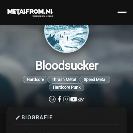
Bloodsucker
Hardcore
Thrash Metal
Speed Metal
Hardcore Punk
BIOGRAFIE