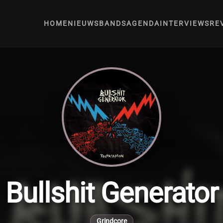
HOME
NIEUWS
BANDS
AGENDA
INTERVIEWS
RE
Bullshit Generator
Grindcore