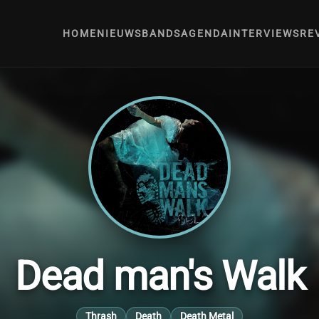
HOME
NIEUWS
BANDS
AGENDA
INTERVIEWS
RE
Dead man's Walk
Thrash
Death
Death Metal