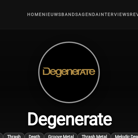
HOME
NIEUWS
BANDS
AGENDA
INTERVIEWS
RE
Degenerate
Thrash
Death
Groove Metal
Thrash Metal
Melodic Dea