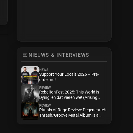
NIEUWS & INTERVIEWS
NEWS
Support Your Locals 2026 – Pre-
order nu!
REVIEW
RebellionFest 2025: This World is
Dying, en dat vieren we! (Arising
Rebellion album release)
REVIEW
Rituals of Rage Review: Degenerate's
Thrash/Groove Metal Album is a
Killer Tune