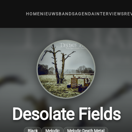
HOME
NIEUWS
BANDS
AGENDA
INTERVIEWS
RE
Desolate Fields
Black
Melodic
Melodic Death Metal