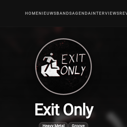
HOME
NIEUWS
BANDS
AGENDA
INTERVIEWS
RE
Exit Only
Heavy Metal
Groove