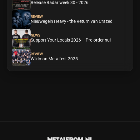
Release Radar week 30 - 2026
REVIEW
Nieuwegein Heavy - the Return van Crazed
NEWS
Support Your Locals 2026 – Pre-order nu!
REVIEW
Wildman Metalfest 2025