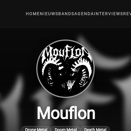
HOME
NIEUWS
BANDS
AGENDA
INTERVIEWS
RE
Mouflon
Drone Metal
Doom Metal
Death Metal