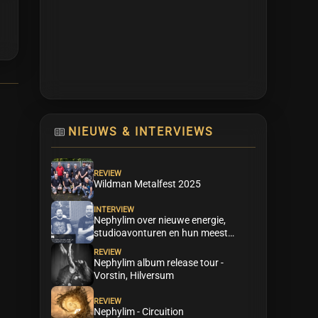
NIEUWS & INTERVIEWS
REVIEW
Wildman Metalfest 2025
INTERVIEW
Nephylim over nieuwe energie,
studioavonturen en hun meest
persoonlijke plaat tot nu toe
REVIEW
Nephylim album release tour -
Vorstin, Hilversum
REVIEW
Nephylim - Circuition