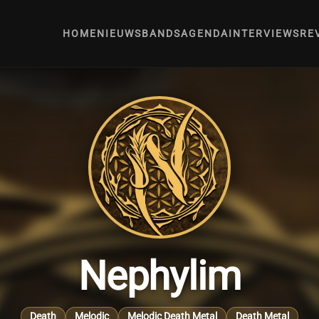
HOME
NIEUWS
BANDS
AGENDA
INTERVIEWS
RE
Nephylim
Death
Melodic
Melodic Death Metal
Death Metal