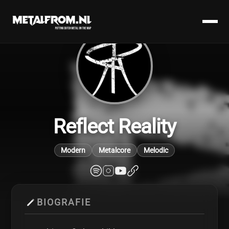
Reflect Reality
Modern
Metalcore
Melodic
BIOGRAFIE