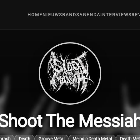
HOME
NIEUWS
BANDS
AGENDA
INTERVIEWS
RE
Shoot The Messia
hrash
Death
Groove Metal
Melodic Death Metal
Death Met