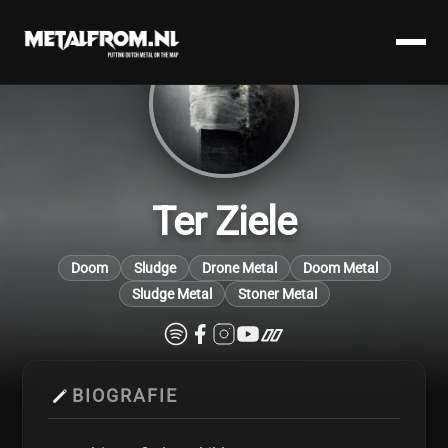
Ter Ziele
Doom
Sludge
Drone Metal
Doom Metal
Sludge Metal
Stoner Metal
BIOGRAFIE