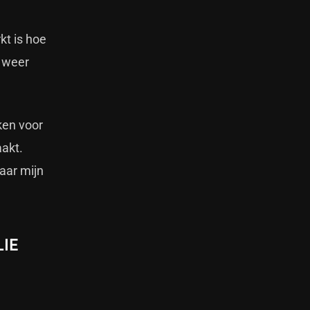
kt is hoe
k weer
ken voor
aakt.
aar mijn
LIE