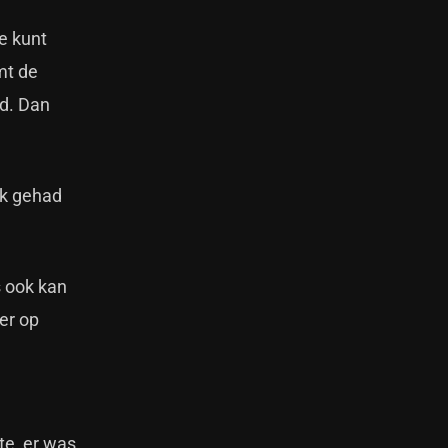
Je kunt
mt de
nd. Dan
uk gehad
s ook kan
er op
te, er was