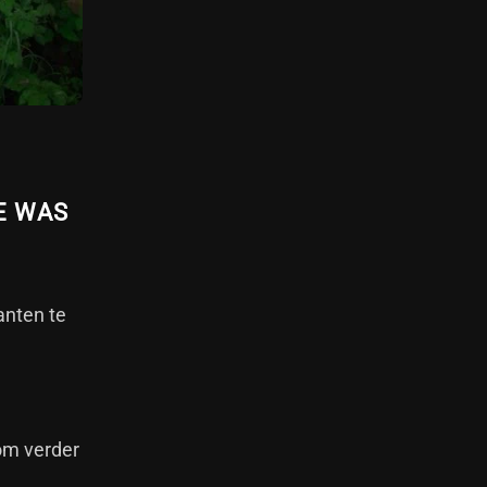
E WAS
anten te
 om verder