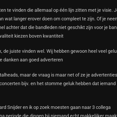
en te vinden die allemaal op één lijn zitten met je visie. 
an wat langer erover doen om compleet te zijn. Of je nee
el achter dat die bandleden niet geschikt zijn voor je ba
waliteit kiezen boven kwantiteit
jk, de juiste vinden wel. Wij hebben gewoon heel veel gel
 te danken aan goed adverteren
talheads, maar de vraag is maar net of ze je advertentie
 concerten bijv. en het stomme geluk hebben dat iemand 
hard Snijder en ik op zoek moesten gaan naar 3 collega
na periode die dingen bij niemand echt makkelijker maak