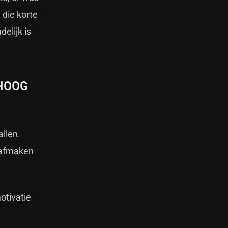
 die korte
elijk is
 HOOG
allen.
t afmaken
otivatie