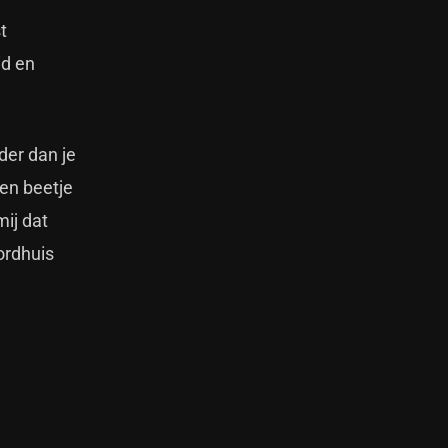
t
id en
der dan je
een beetje
ij dat
ordhuis