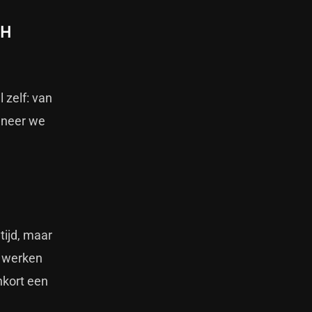
TH
 zelf: van
nneer we
tijd, maar
e werken
nkort een