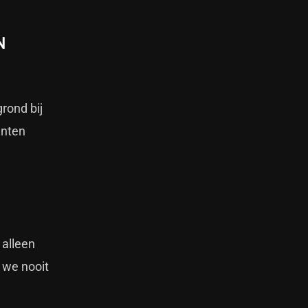
N
rond bij
enten
 alleen
 we nooit