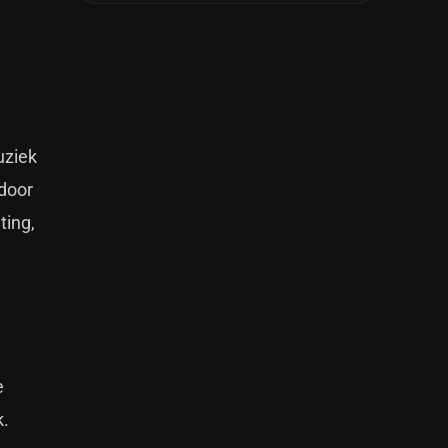
uziek
 door
ting,
e
k.