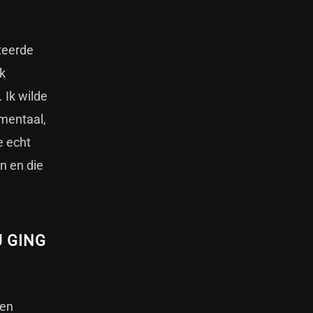
teerde
ik
 Ik wilde
umentaal,
e echt
n en die
J GING
den