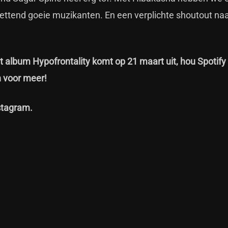
zettend goeie muzikanten. En een verplichte shoutout na
et album Hypofrontality komt op 21 maart uit, hou Spotify
n voor meer!
stagram
.