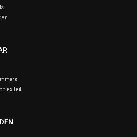
ls
ngen
AR
nummers
plexiteit
UDEN