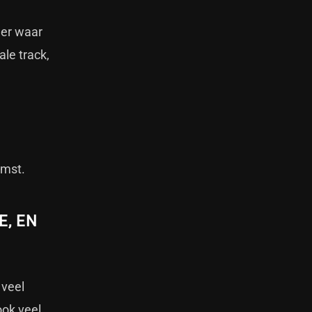
mer waar
ale track,
omst.
E, EN
 veel
ook veel