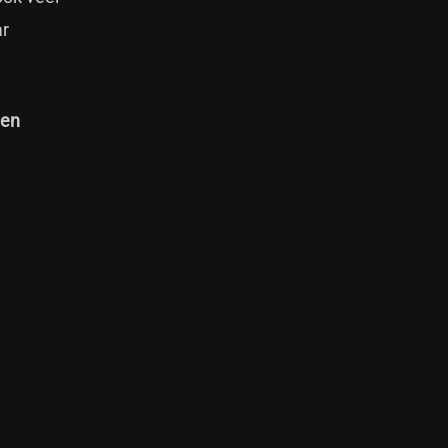
ar
 en