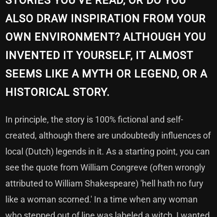
STORIES YOU'VE READ, OR DO YOU
ALSO DRAW INSPIRATION FROM YOUR
OWN ENVIRONMENT? ALTHOUGH YOU
INVENTED IT YOURSELF, IT ALMOST
SEEMS LIKE A MYTH OR LEGEND, OR A
HISTORICAL STORY.
In principle, the story is 100% fictional and self-
created, although there are undoubtedly influences of
local (Dutch) legends in it. As a starting point, you can
see the quote from William Congreve (often wrongly
attributed to William Shakespeare) 'hell hath no fury
like a woman scorned.' In a time when any woman
who stepped out of line was labeled a witch, I wanted