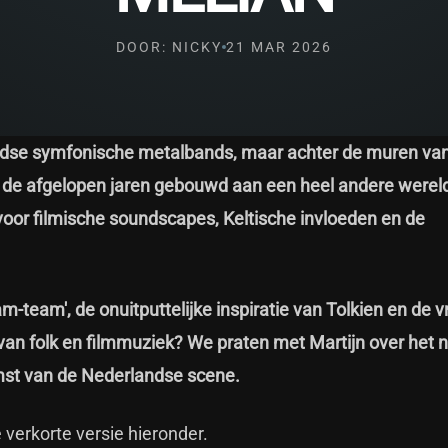
DOOR: NICKY
21 MAR 2026
andse symfonische metalbands, maar achter de muren va
t de afgelopen jaren gebouwd aan een heel andere werel
 voor filmische soundscapes, Keltische invloeden en de
m-team', de onuitputtelijke inspiratie van Tolkien en de v
 van folk en filmmuziek? We praten met Martijn over het 
omst van de Nederlandse scene.
 verkorte versie hieronder.