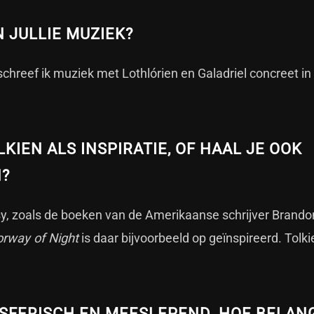
N JULLIE MUZIEK?
chreef ik muziek met Lothlórien en Galadriel concreet in
KIEN ALS INSPIRATIE, OF HAAL JE OOK
N?
sy, zoals de boeken van de Amerikaanse schrijver Brando
rway of Night
is daar bijvoorbeeld op geïnspireerd. Tolki
OSFERISCH EN MEESLEPEND. HOE BELAN