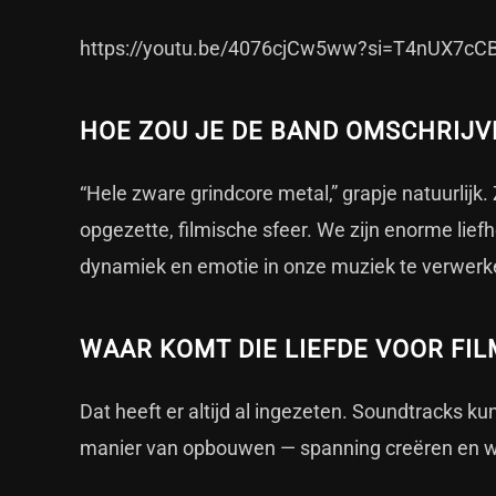
https://youtu.be/4076cjCw5ww?si=T4nUX7cC
HOE ZOU JE DE BAND OMSCHRIJV
“Hele zware grindcore metal,” grapje natuurlijk
opgezette, filmische sfeer. We zijn enorme lie
dynamiek en emotie in onze muziek te verwerk
WAAR KOMT DIE LIEFDE VOOR FI
Dat heeft er altijd al ingezeten. Soundtracks k
manier van opbouwen — spanning creëren en wee