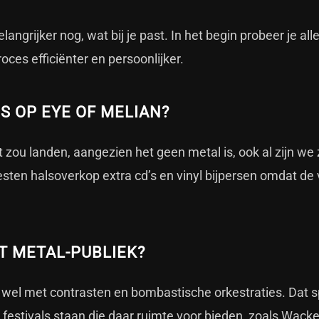
langrijker nog, wat bij je past. In het begin probeer je all
ces efficiënter en persoonlijker.
S OP EYE OF MELIAN?
zou landen, aangezien het geen metal is, ook al zijn we 
esten halsoverkop extra cd’s en vinyl bijpersen omdat de
ET METAL-PUBLIEK?
wel met contrasten en bombastische orkestraties. Dat s
 festivals staan die daar ruimte voor bieden, zoals Wacke