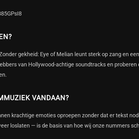
B85GPsI8
EN?
. Zonder gekheid: Eye of Melian leunt sterk op zang en ee
fhebbers van Hollywood-achtige soundtracks en proberen 
en.
LMMUZIEK VANDAAN?
unnen krachtige emoties oproepen zonder dat er tekst nodi
r loslaten — is de basis van hoe wij onze nummers sch