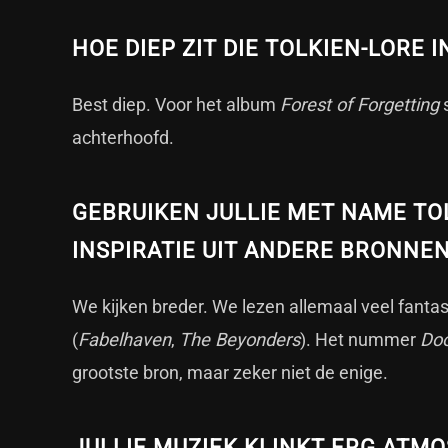
HOE DIEP ZIT DIE TOLKIEN-LORE I
Best diep. Voor het album
Forest of Forgetting
s
achterhoofd.
GEBRUIKEN JULLIE MET NAME TOL
INSPIRATIE UIT ANDERE BRONNE
We kijken breder. We lezen allemaal veel fanta
(
Fabelhaven
,
The Beyonders
). Het nummer
Doo
grootste bron, maar zeker niet de enige.
JULLIE MUZIEK KLINKT ERG ATM