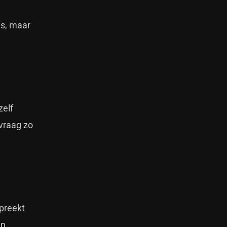
es, maar
zelf
 vraag zo
preekt
n,