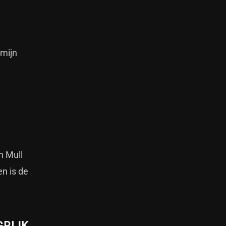
 mijn
n Mull
en is de
GRIJK