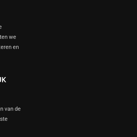
e
hten we
teren en
JK
en van de
este