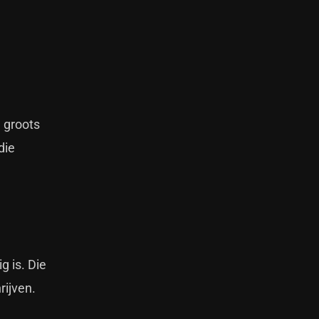
n groots
die
g is. Die
rijven.