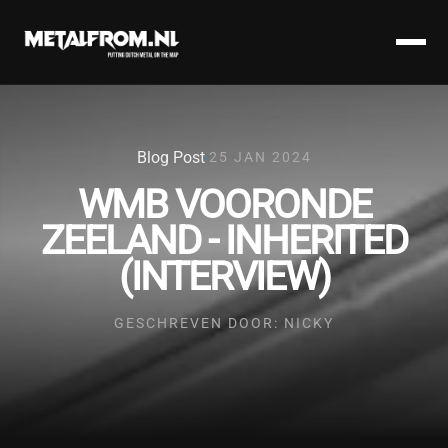
Blog Post
25 JAN 2024
WMB VOORONDE
ZEELAND - INHERITED
(INTERVIEW)
GESCHREVEN DOOR: NICKY