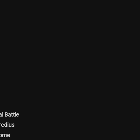
l Battle
Bredius
some