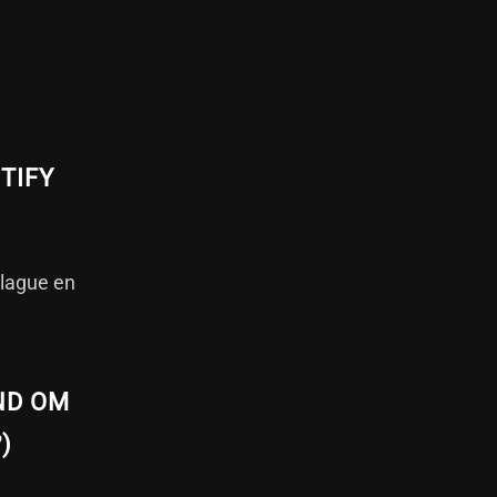
TIFY
Plague en
ND OM
)