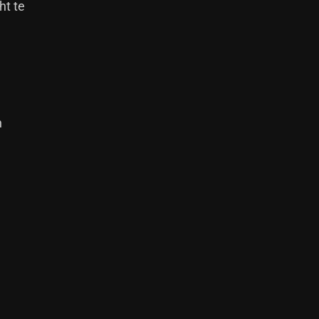
ht te
n