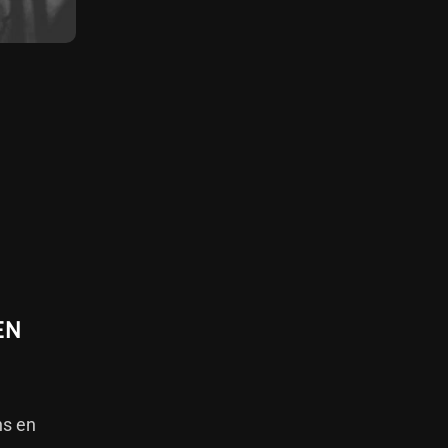
EN
ns en