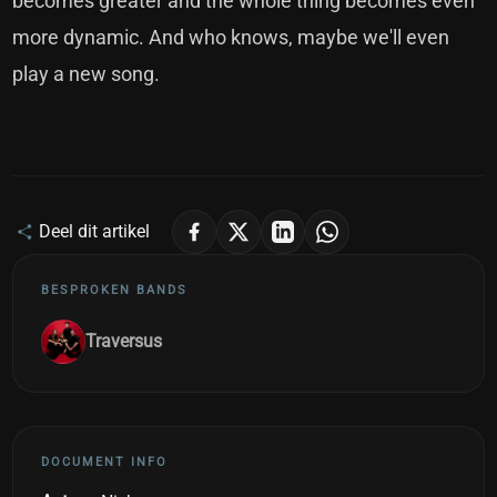
becomes greater and the whole thing becomes even
more dynamic. And who knows, maybe we'll even
play a new song.
Deel dit artikel
BESPROKEN BANDS
Traversus
DOCUMENT INFO