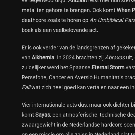
vertegenwoordigd.
Antzaat
reist met hun sterk
metal ten gehore te brengen. Ook komt
When Pl
deathcore zoals te horen op
An Umbiblical Par
boek als een veelbelovende act.
Er is ook verder van de landsgrenzen af gekeken.
van
Alkhemia
. In 2024 brachten zij
Abraxas
uit,
zuidelijker werd het Spaanse
Eternal Storm
vast
Persefone, Cancer en Aversio Humanitatis brach
Fall
wat zich heel goed kan vertalen naar een 
Vier internationale acts dus; maar ook dichter bi
komt
Sayas
, een atmosferische, technische de
zwaargewicht in de Nederlandse hardcore scene
op een missie om alle zalen in Nederland plat te