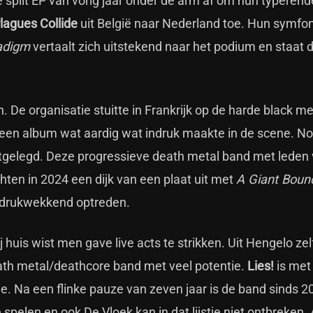
e split EP van vorig jaar onder de arm af om hun typerend
agues Collide
uit België naar Nederland toe. Hun symfo
adigm
vertaalt zich uitstekend naar het podium en staat 
 De organisatie stuitte in Frankrijk op de harde black me
 een album wat aardig wat indruk maakte in de scene. N
gelegd. Deze progressieve death metal band met leden 
ten in 2024 een dijk van een plaat uit met
A Giant Boun
indrukwekkend optreden.
j huis wist men gave live acts te strikken. Uit Hengelo zel
ath metal/deathcore band met veel potentie.
Lies!
is met
. Na een flinke pauze van zeven jaar is de band sinds 
 spelen en ook De Vloek kan in dat lijstje niet ontbreken. 