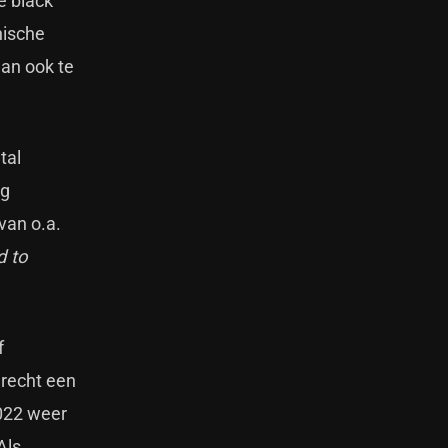
e black
nische
dan ook te
tal
og
van o.a.
d to
f
 recht een
2022 weer
Als