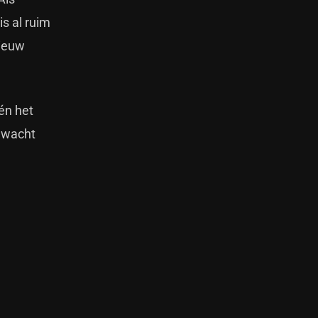
s al ruim
nieuw
én het
s wacht