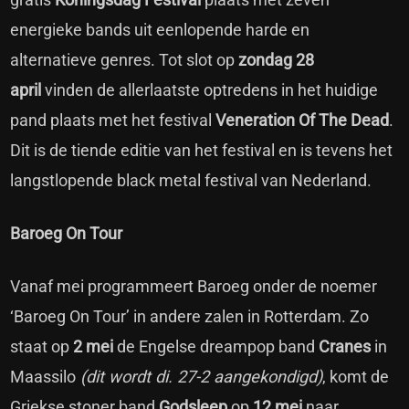
energieke bands uit eenlopende harde en
alternatieve genres. Tot slot op
zondag 28
april
vinden de allerlaatste optredens in het huidige
pand plaats met het festival
Veneration Of The Dead
.
Dit is de tiende editie van het festival en is tevens het
langstlopende black metal festival van Nederland.
Baroeg On Tour
Vanaf mei programmeert Baroeg onder de noemer
‘Baroeg On Tour’ in andere zalen in Rotterdam. Zo
staat op
2 mei
de Engelse dreampop band
Cranes
in
Maassilo
(dit wordt di. 27-2 aangekondigd)
, komt de
Griekse stoner band
Godsleep
op
12 mei
naar