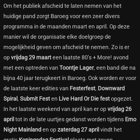
Om het publiek afscheid te laten nemen van het
huidige pand zorgt Baroeg voor een zeer divers
programma in de maanden maart en april. Op deze
manier wil de organisatie elke doelgroep de
mogelijkheid geven om afscheid te nemen. Zo is er
op
vrijdag 29 maart
een laatste 80’s + More! avond
met een optreden van
Toontje Lager
, een band die na
bijna 40 jaar terugkeert in Baroeg. Ook worden er voor
de laatste keer edities van
Festerfest
,
Downward
Spiral
,
Submit Fest
en
Live Hard Or Die fest
opgezet.
In het laatste weekend van april kan er op
vrijdag 26
april
tot in de late uurtjes gedanst worden tijdens
Emo
Night Mainland
en op
zaterdag 27 april
vindt het
gratis
Koningsdag Festival
plaats met zeven