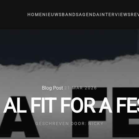
HOME
NIEUWS
BANDS
AGENDA
INTERVIEWS
RE
Blog Post
21 MAR 2026
 AL FIT FOR A F
GESCHREVEN DOOR: NICKY