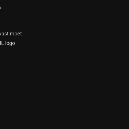
n
 vast moet
NL logo