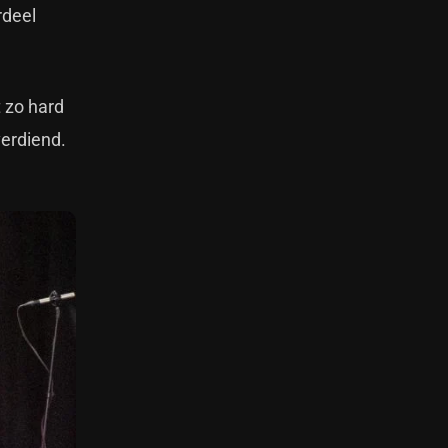
rdeel
 zo hard
verdiend.