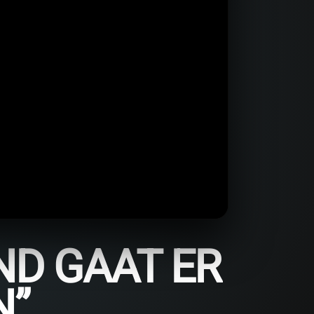
ND GAAT ER
N”