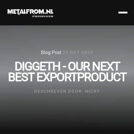
Blog Post
23 OCT 2023
DIGGETH - OUR NEXT
BEST EXPORTPRODUCT
GESCHREVEN DOOR: NICKY