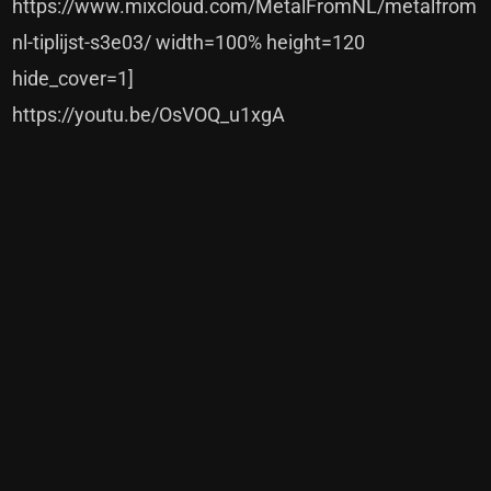
https://www.mixcloud.com/MetalFromNL/metalfrom
nl-tiplijst-s3e03/ width=100% height=120
hide_cover=1]
https://youtu.be/OsVOQ_u1xgA