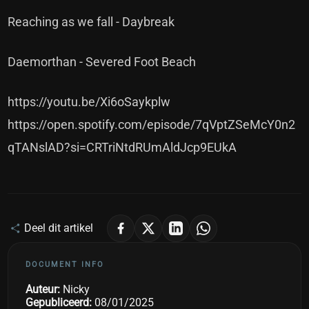
Reaching as we fall - Daybreak
Daemorthan - Severed Foot Beach
https://youtu.be/Xi6oSaykplw
https://open.spotify.com/episode/7qVptZSeMcY0n2
qTANslAD?si=CRTriNtdRUmAldJcp9EUkA
Deel dit artikel
DOCUMENT INFO
Auteur:
Nicky
Gepubliceerd:
08/01/2025