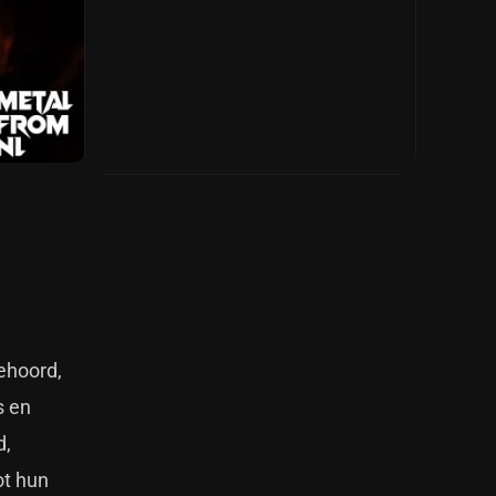
gehoord,
s en
d,
ot hun