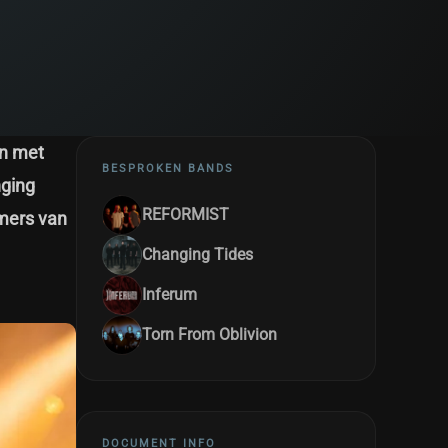
en met
BESPROKEN BANDS
nging
REFORMIST
mmers van
Changing Tides
Inferum
Torn From Oblivion
DOCUMENT INFO