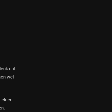
denk dat
men wel
hielden
en.