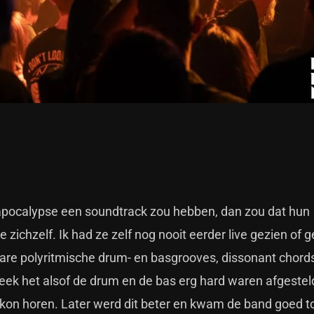
apocalypse een soundtrack zou hebben, dan zou dat hun
e zichzelf. Ik had ze zelf nog nooit eerder live gezien of 
ware polyritmische drum- en basgrooves, dissonant chord
leek het alsof de drum en de bas erg hard waren afgestel
 kon horen. Later werd dit beter en kwam de band goed t