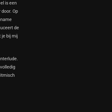
el is een
 door. Op
opname
duceert de
je bij mij
interlude.
volledig
ritmisch