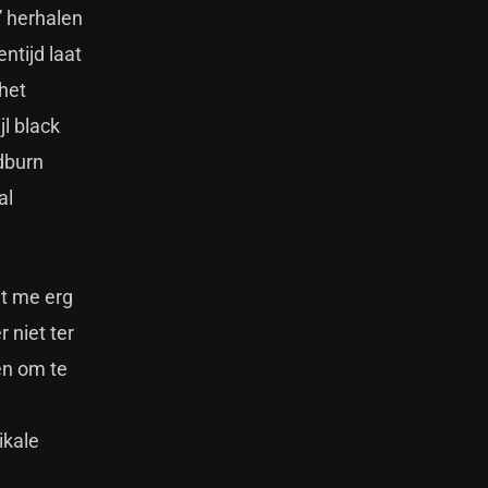
” herhalen
ntijd laat
 het
l black
dburn
al
at me erg
 niet ter
ken om te
ikale