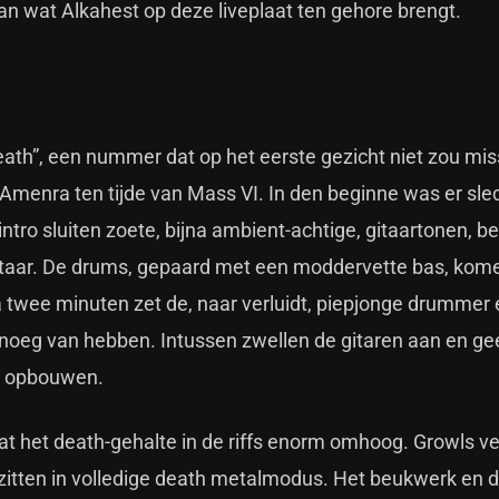
n wat Alkahest op deze liveplaat ten gehore brengt.
eath”, een nummer dat op het eerste gezicht niet zou mi
f Amenra ten tijde van Mass VI. In den beginne was er sle
intro sluiten zoete, bijna ambient-achtige, gitaartonen, 
 gitaar. De drums, gepaard met een moddervette bas, kom
 twee minuten zet de, naar verluidt, piepjonge drummer
 genoeg van hebben. Intussen zwellen de gitaren aan en ge
g opbouwen.
t het death-gehalte in de riffs enorm omhoog. Growls v
zitten in volledige death metalmodus. Het beukwerk en d