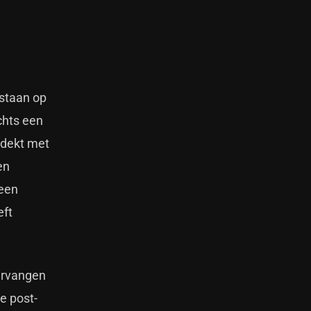
sstaan op
chts een
bedekt met
en
 een
eft
ervangen
e post-