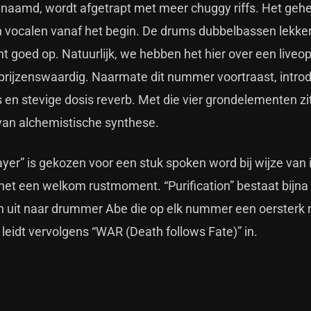
aamd, wordt afgetrapt met meer chuggy riffs. Het gehe
h vocalen vanaf het begin. De drums dubbelbassen lekker
ht goed op. Natuurlijk, we hebben het hier over een live
prijzenswaardig. Naarmate dit nummer voortraast, intro
 en stevige dosis reverb. Met die vier grondelementen zit 
 van alchemistische synthese.
ayer” is gekozen voor een stuk spoken word bij wijze van 
et een welkom rustmoment. “Purification” bestaat bijna 
an uit naar drummer Abe die op elk nummer een oersterk 
leidt vervolgens “WAR (Death follows Fate)” in.