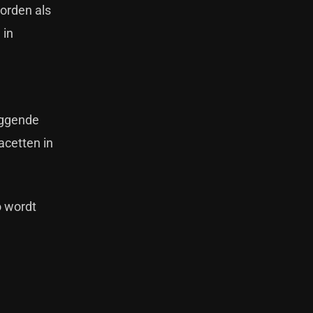
worden als
 in
iggende
acetten in
ro wordt