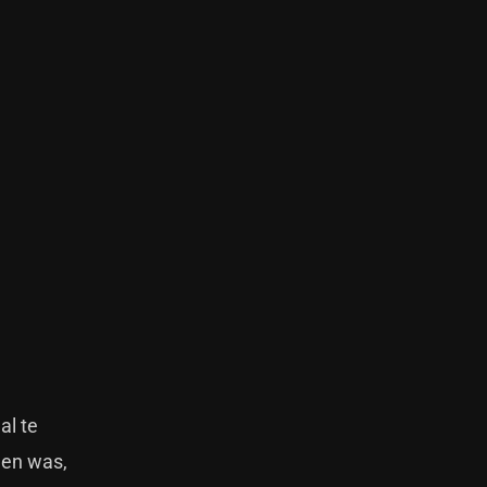
al te
len was,