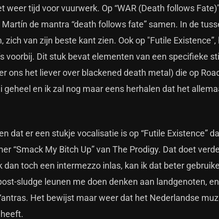
et weer tijd voor vuurwerk. Op “WAR (Death follows Fate)
Martín de mantra “death follows fate” samen. In de tusse
 zich van zijn beste kant zien. Ook op "Futile Existence”,
oorbij. Dit stuk bevat elementen van een specifieke stij
r ons het liever over blackened death metal) die op Roa
raai geheel en ik zal nog maar eens herhalen dat het allema
n dat er een stukje vocalisatie is op “Futile Existence” d
er “Smack My Bitch Up” van The Prodigy. Dat doet verder
 ik dan toch een intermezzo inlas, kan ik dat beter gebrui
post-sludge leunen me doen denken aan landgenoten, en
antras. Het bewijst maar weer dat het Nederlandse muz
heeft.