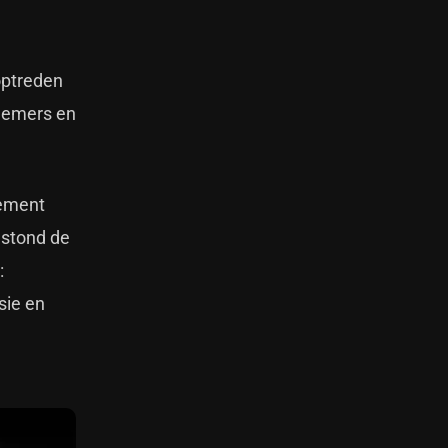
 optreden
lnemers en
lement
 stond de
:
sie en