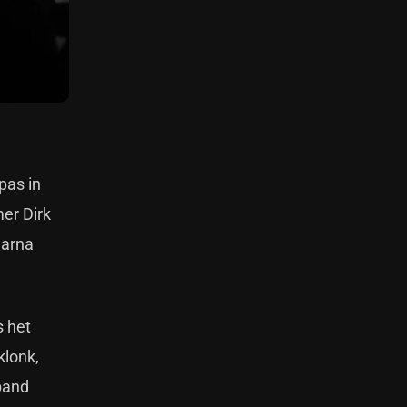
pas in
er Dirk
aarna
s het
klonk,
band