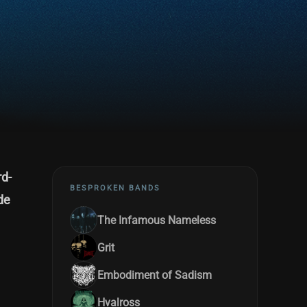
rd-
BESPROKEN BANDS
de
The Infamous Nameless
Grit
Embodiment of Sadism
Hvalross