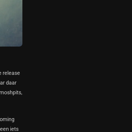
e release
ar daar
 moshpits,
ooming
een iets