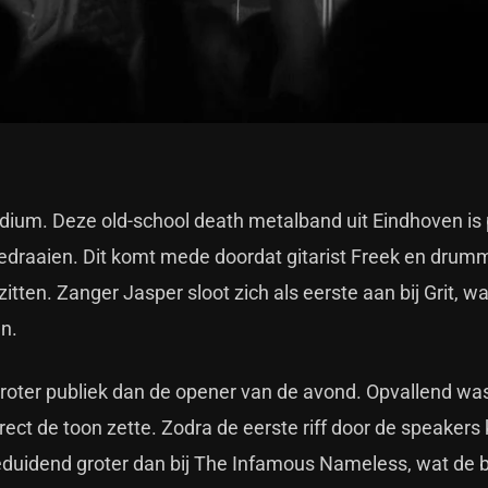
ium. Deze old-school death metalband uit Eindhoven is 
eedraaien. Dit komt mede doordat gitarist Freek en drumm
tten. Zanger Jasper sloot zich als eerste aan bij Grit, w
en.
 groter publiek dan de opener van de avond. Opvallend wa
rect de toon zette. Zodra de eerste riff door de speakers 
beduidend groter dan bij The Infamous Nameless, wat de 