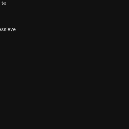
 te
essieve