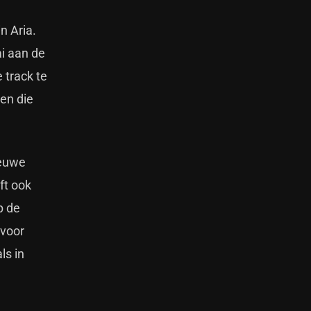
n Aria.
ai aan de
 track te
en die
ieuwe
ft ook
p de
 voor
ls in