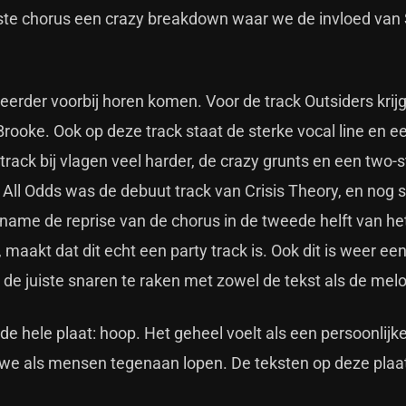
erste chorus een crazy breakdown waar we de invloed van 
rder voorbij horen komen. Voor de track Outsiders krijgt
rooke. Ook op deze track staat de sterke vocal line en ee
 track bij vlagen veel harder, de crazy grunts en een two-st
 All Odds was de debuut track van Crisis Theory, en nog 
 name de reprise van de chorus in de tweede helft van he
aakt dat dit echt een party track is. Ook dit is weer ee
 de juiste snaren te raken met zowel de tekst als de mel
 hele plaat: hoop. Het geheel voelt als een persoonlijke
r we als mensen tegenaan lopen. De teksten op deze plaat