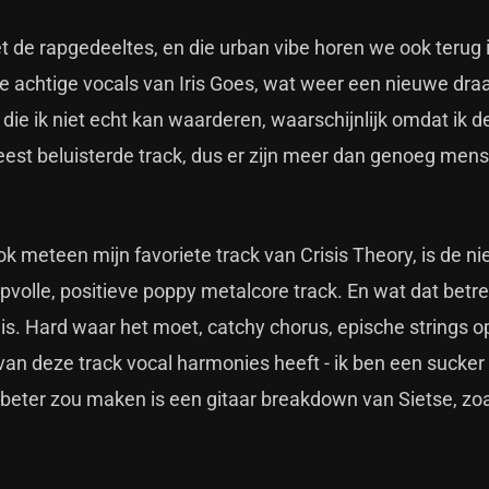
 de rapgedeeltes, en die urban vibe horen we ook terug i
re achtige vocals van Iris Goes, wat weer een nieuwe dra
k die ik niet echt kan waarderen, waarschijnlijk omdat ik de
eest beluisterde track, dus er zijn meer dan genoeg mens
ok meteen mijn favoriete track van Crisis Theory, is de n
hoopvolle, positieve poppy metalcore track. En wat dat betre
s. Hard waar het moet, catchy chorus, epische strings o
 van deze track vocal harmonies heeft - ik ben een sucker
beter zou maken is een gitaar breakdown van Sietse, zoa