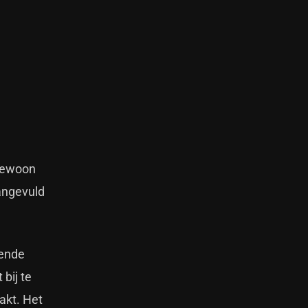
 gewoon
aangevuld
pende
bij te
akt. Het