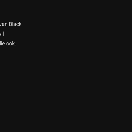
 van Black
il
lie ook.