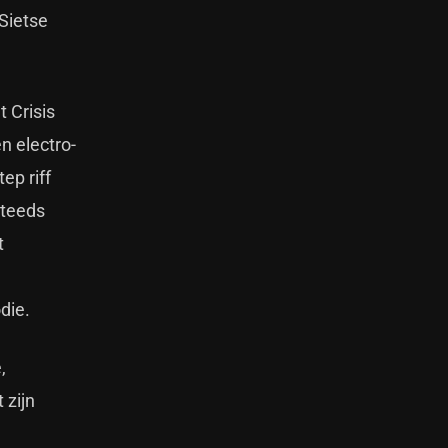
Sietse
 Crisis
n electro-
ep riff
steeds
t
n
odie.
,
 zijn