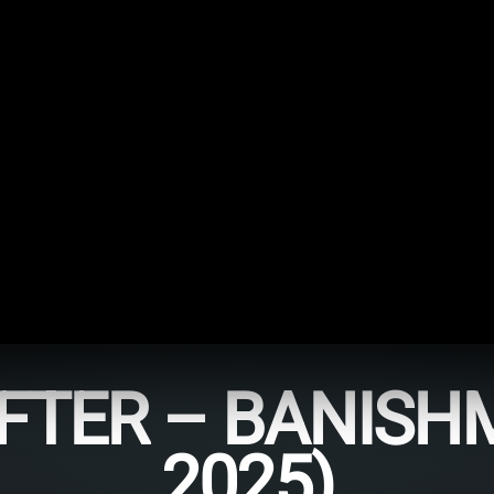
FTER – BANISHM
2025)