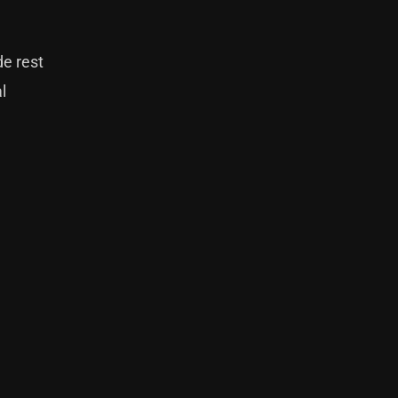
de rest
l