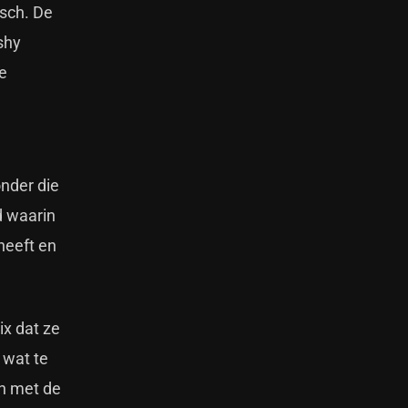
isch. De
shy
e
onder die
d waarin
 heeft en
ix dat ze
 wat te
n met de