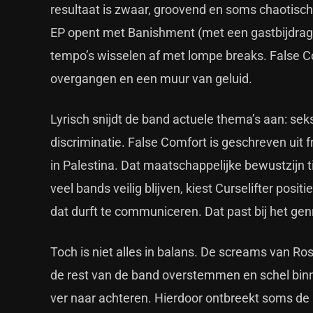
resultaat is zwaar, groovend en soms chaotisch.
EP opent met Banishment (met een gastbijdrage v
tempo’s wisselen af met lompe breaks. False Co
overgangen en een muur van geluid.
Lyrisch snijdt de band actuele thema’s aan: se
discriminatie. False Comfort is geschreven uit 
in Palestina. Dat maatschappelijke bewustzijn ti
veel bands veilig blijven, kiest Curselifter posi
dat durft te communiceren. Dat past bij het genre
Toch is niet alles in balans. De screams van Ro
de rest van de band overstemmen en schel binn
ver naar achteren. Hierdoor ontbreekt soms d