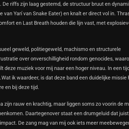
 De riffs zijn laag gestemd, de structuur bruut en dynam
an Yarí van Snake Eater) en knalt er direct vol in. Thra
mfort en Last Breath houden die lijn vast, met explosiev
ksueel geweld, politiegeweld, machismo en structurele
frustratie over onverschilligheid rondom genocides, waar
lt deze muziek voor mij naar een hoger niveau. In een tij
tie.Wat ik waardeer, is dat deze band een duidelijke missie
 en bij deze tijd.
sa zijn rauw en krachtig, maar liggen soms zo voorin de m
enkomen. Daartegenover staat een drumgeluid dat juist
e impact. De zang mag van mij ook iets meer meebewege