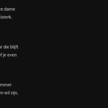
eze dame
isterk.
die blijft
f je even
nummer
 wil zijn,