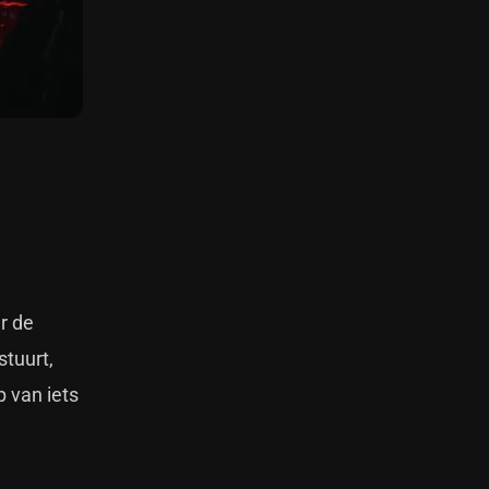
r de
stuurt,
p van iets