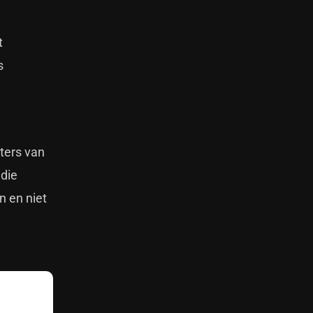
t
s
ters van
 die
n en niet