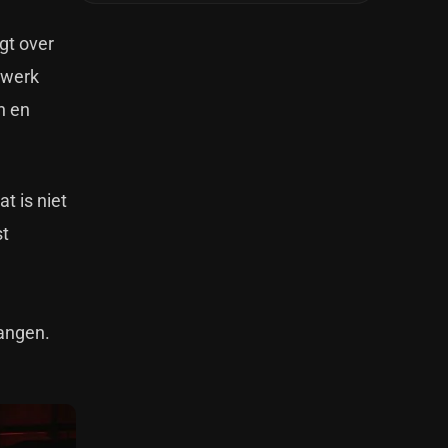
gt over
 werk
n en
t is niet
st
hangen.