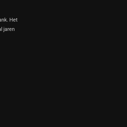
ank. Het
l jaren