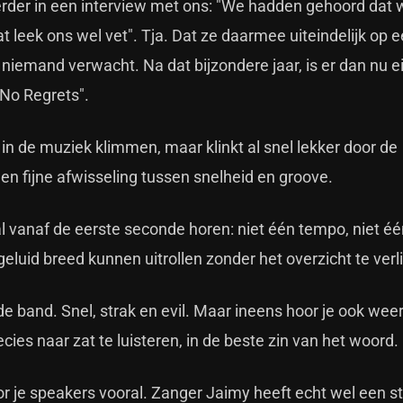
erder in
een interview
met ons: "We hadden gehoord dat 
t leek ons wel vet". Tja. Dat ze daarmee uiteindelijk op 
emand verwacht. Na dat bijzondere jaar, is er dan nu ei
"No Regrets".
in de muziek klimmen, maar klinkt al snel lekker door de
n fijne afwisseling tussen snelheid en groove.
al vanaf de eerste seconde horen: niet één tempo, niet é
uid breed kunnen uitrollen zonder het overzicht te verl
e band. Snel, strak en evil. Maar ineens hoor je ook wee
cies naar zat te luisteren, in de beste zin van het woord.
 je speakers vooral. Zanger Jaimy heeft echt wel een str