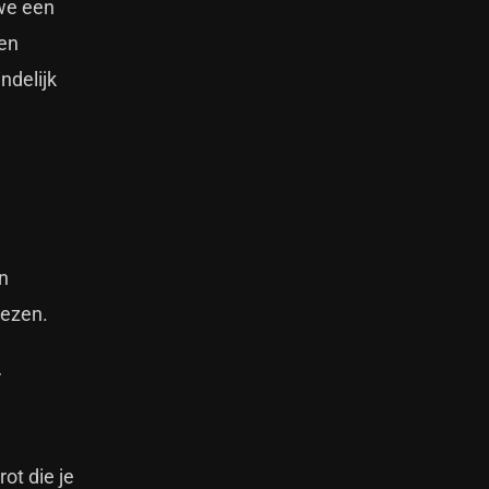
we een
een
ndelijk
én
iezen.
r
ot die je