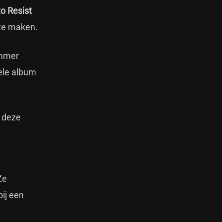
to Resist
 te maken.
ummer
hele album
r deze
Ze
ij een