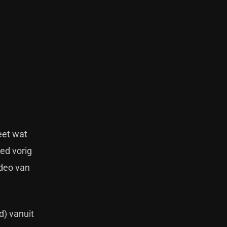
eet wat
ted vorig
ideo van
d) vanuit