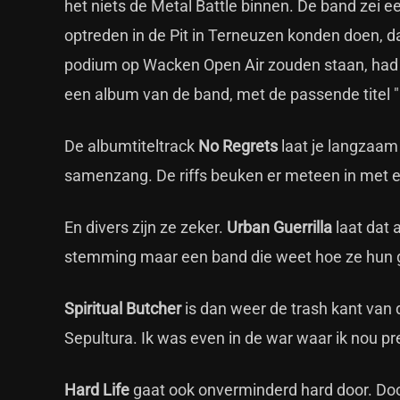
het niets de Metal Battle binnen. De band zei e
optreden in de Pit in Terneuzen konden doen, da
podium op Wacken Open Air zouden staan, had ni
een album van de band, met de passende titel 
De albumtiteltrack
No Regrets
laat je langzaam 
samenzang. De riffs beuken er meteen in met ee
En divers zijn ze zeker.
Urban Guerrilla
laat dat 
stemming maar een band die weet hoe ze hun gel
Spiritual Butcher
is dan weer de trash kant van d
Sepultura. Ik was even in de war waar ik nou pre
Hard Life
gaat ook onverminderd hard door. Door