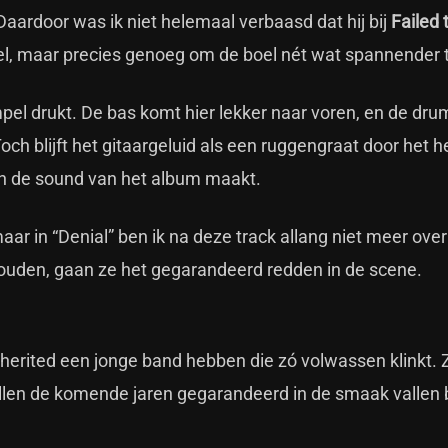
Daardoor was ik niet helemaal verbaasd dat hij bij
Failed 
tiel, maar precies genoeg om de boel nét wat spannender
mpel drukt. De bas komt hier lekker naar voren, en de dr
ch blijft het gitaargeluid als een ruggengraat door het 
 en de sound van het album maakt.
maar in “Denial” ben ik na deze track allang niet meer ove
houden, gaan ze het gegarandeerd redden in de scene.
herited een jonge band hebben die zó volwassen klinkt. 
llen de komende jaren gegarandeerd in de smaak vallen b