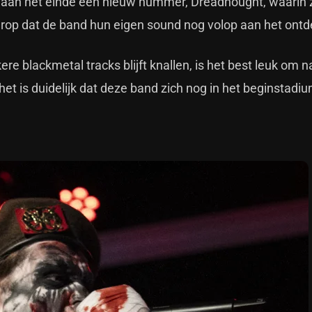
d aan het einde een nieuw nummer, Dreadnought, waarin 
 erop dat de band hun eigen sound nog volop aan het ontd
 blackmetal tracks blijft knallen, is het best leuk om n
 het is duidelijk dat deze band zich nog in het beginstadi
.