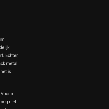
ium
elijk;
f. Echter,
ack metal
het is
 Voor mij
 nog niet