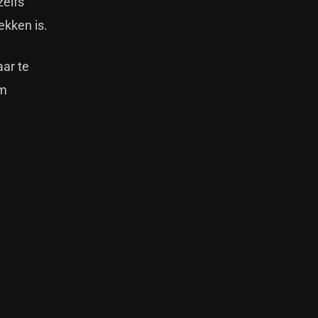
zelfs
ekken is.
aar te
um