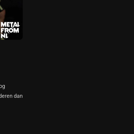
nog
nderen dan