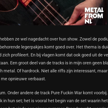
, hebben ze wel nagedacht over hun show. Zowel de pod
ijbehorende legerpakjes komt goed over. Het thema is duid
ich profileert. En bij vlagen komt dat ook goed uit de ver
an. Een groot deel van de tracks is in mijn oren geen bl
metal. Of hardrock. Niet alle riffs zijn interessant, maar 
e me opnieuwe verbaast.
um. Onder andere de track Pure Fuckin War komt voorbij.
ok in hun set; het is vooral het begin van de set waarin het