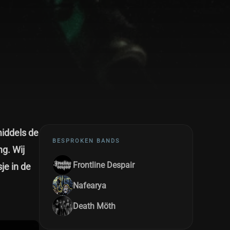
middels de
BESPROKEN BANDS
g. Wij
Frontline Despair
je in de
Nafearya
Death Möth