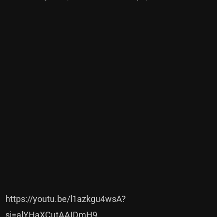
https://youtu.be/l1azkgu4wsA?
si=alYHaXCutAAIDmH9