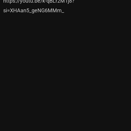
https://youtu.be/k-qBLr2M1j8?
si=XHAan5_geNG6MMm_