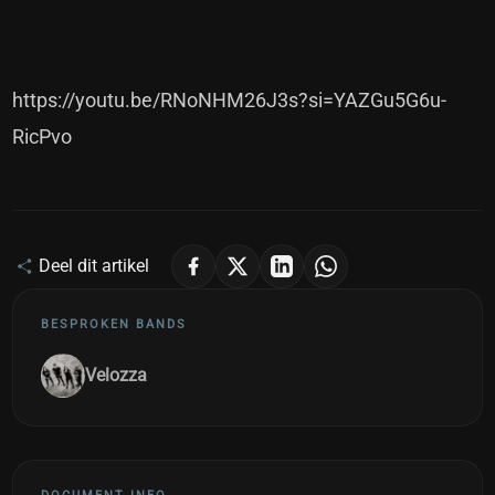
https://youtu.be/RNoNHM26J3s?si=YAZGu5G6u-
RicPvo
Deel dit artikel
BESPROKEN BANDS
Velozza