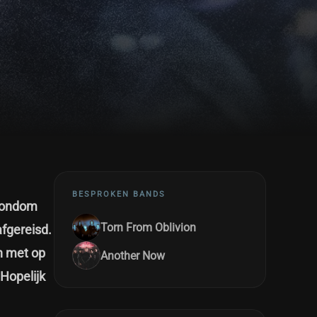
BESPROKEN BANDS
 rondom
Torn From Oblivion
fgereisd.
n met op
Another Now
Hopelijk