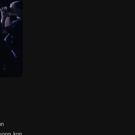
un
woog, kon