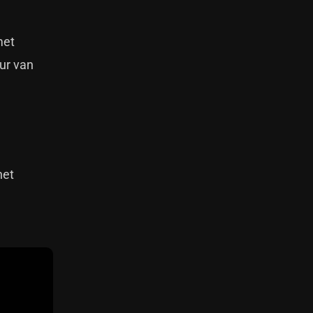
met
ur van
het