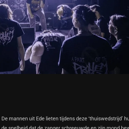
De mannen uit Ede lieten tijdens deze ‘thuiswedstrijd’ h
t de snelheid dat de zanger schreeuwde en zijn mond be