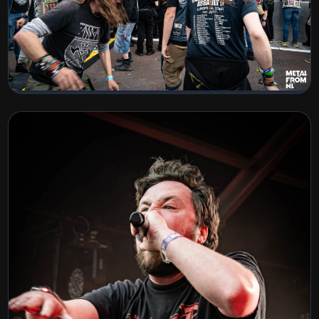
IntoTheGrave - Crowd pics
BEKIJK COLLECTIE