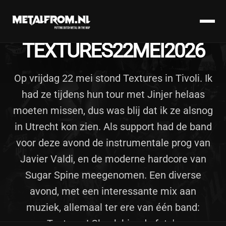
TERUG NAAR GALERIJ
TEXTURES22MEI2026
Op vrijdag 22 mei stond Textures in Tivoli. Ik
had ze tijdens hun tour met Jinjer helaas
moeten missen, dus was blij dat ik ze alsnog
in Utrecht kon zien. Als support had de band
voor deze avond de instrumentale prog van
Javier Valdi, en de moderne hardcore van
Sugar Spine meegenomen. Een diverse
avond, met een interessante mix aan
muziek, allemaal ter ere van één band:
Textures! Check hier de foto's