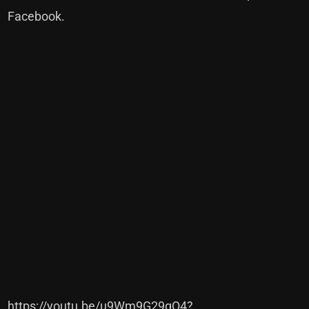
Facebook
.
https://youtu.be/u9Wm9G29qQ4?